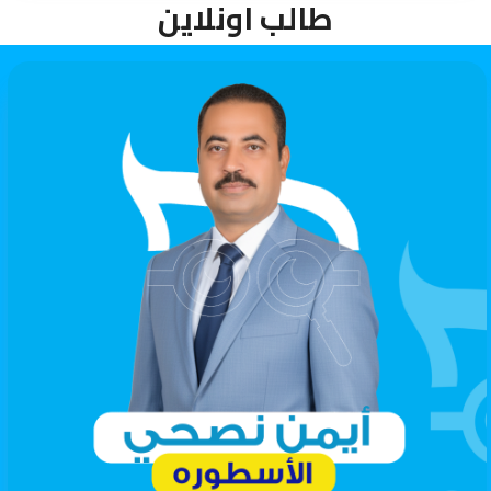
طالب اونلاين