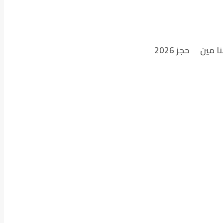
نا مين
حجز 2026